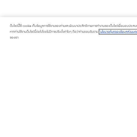
เว็บไซต์นี้ใช้ cookie เก็บข้อมูลการใช้งานของท่านและพัฒนาประสิทธิภาพการทำงานของเว็บไซต์เพื่อมอบประสบการ
หากท่านใช้งานเว็บไซต์นี้ต่อไปโดยไม่มีการปรับตั้งค่าใดๆ ถือว่าท่านยอมรับตาม
“นโยบายคุ้มครองข้อมูลส่วนบุคค
ของเรา
PROMOTION
SERVICE & FACI
HAPPENING
TOURIST
FASHION CAPITAL
DIRECTORY
BEAUTY & WELLNESS
CONTACT US
LIFESTYLE & LIVING
ABOUT US
DINING & GOURMET MARKET
FAQ
CONTRACTORS PRIVACY POLICY
PRIVACY POLICY
COOKIE SETTING