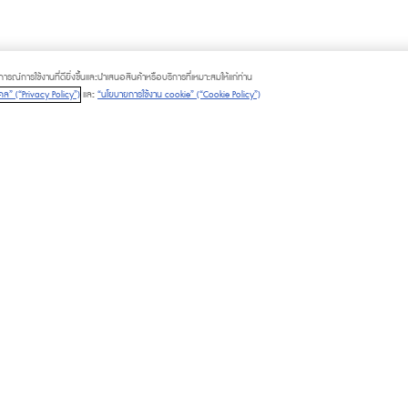
ณ์การใช้งานที่ดียิ่งขึ้นและนำเสนอสินค้าหรือบริการที่เหมาะสมให้แก่ท่าน
ล” (“Privacy Policy”)
และ
“นโยบายการใช้งาน cookie” (“Cookie Policy”)
LITIES
PLATINUM CARD
M CARD
GIFT VOUCHER
M CHAT & SHOP
CALL TO ORDER
© 2025 The Mall Group. All rights rese