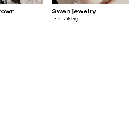
rown
Swan jewelry
1F / Building C