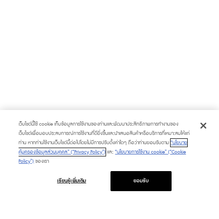
เว็บไซต์นี้ใช้ cookie เก็บข้อมูลการใช้งานของท่านและพัฒนาประสิทธิภาพการทำงานของ
เว็บไซต์เพื่อมอบประสบการณ์การใช้งานที่ดียิ่งขึ้นและนำเสนอสินค้าหรือบริการที่เหมาะสมให้แก่
ท่าน หากท่านใช้งานเว็บไซต์นี้ต่อไปโดยไม่มีการปรับตั้งค่าใดๆ ถือว่าท่านยอมรับตาม
“นโยบาย
คุ้มครองข้อมูลส่วนบุคคล” (“Privacy Policy”)
และ
“นโยบายการใช้งาน cookie” (“Cookie
Policy”)
ของเรา
เรียนรู้เพิ่มเติม
ยอมรับ