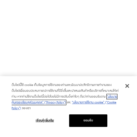
เว็บไซต์นี้ใช้ cookie เก็บข้อมูลการใช้งานของท่านและพัฒนาประสิทธิภาพการทำงานของ
เว็บไซต์เพื่อมอบประสบการณ์การใช้งานที่ดียิ่งขึ้นและนำเสนอสินค้าหรือบริการที่เหมาะสมให้แก่
ท่าน หากท่านใช้งานเว็บไซต์นี้ต่อไปโดยไม่มีการปรับตั้งค่าใดๆ ถือว่าท่านยอมรับตาม
“นโยบาย
คุ้มครองข้อมูลส่วนบุคคล” (“Privacy Policy”)
และ
“นโยบายการใช้งาน cookie” (“Cookie
Policy”)
ของเรา
เรียนรู้เพิ่มเติม
ยอมรับ