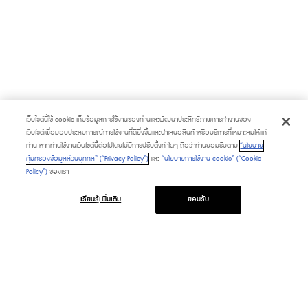
เว็บไซต์นี้ใช้ cookie เก็บข้อมูลการใช้งานของท่านและพัฒนาประสิทธิภาพการทำงานของ
เว็บไซต์เพื่อมอบประสบการณ์การใช้งานที่ดียิ่งขึ้นและนำเสนอสินค้าหรือบริการที่เหมาะสมให้แก่
ท่าน หากท่านใช้งานเว็บไซต์นี้ต่อไปโดยไม่มีการปรับตั้งค่าใดๆ ถือว่าท่านยอมรับตาม
“นโยบาย
คุ้มครองข้อมูลส่วนบุคคล” (“Privacy Policy”)
และ
“นโยบายการใช้งาน cookie” (“Cookie
Policy”)
ของเรา
เรียนรู้เพิ่มเติม
ยอมรับ
PROMOTION
SERVICE & FACILITIES
HAPPENING
TOURIST