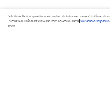
เว็บไซต์นี้ใช้ cookie เก็บข้อมูลการใช้งานของท่านและพัฒนาประสิทธิภาพการทำงานของเว็บไซต์เพื่อมอบประสบการ
หากท่านใช้งานเว็บไซต์นี้ต่อไปโดยไม่มีการปรับตั้งค่าใดๆ ถือว่าท่านยอมรับตาม
“นโยบายคุ้มครองข้อมูลส่วนบุคค
ของเรา
PROMOTION
SERVICE & FACI
HAPPENING
TOURIST
FASHION CAPITAL
DIRECTORY
BEAUTY & WELLNESS
CONTACT US
LIFESTYLE & LIVING
ABOUT US
DINING & GOURMET MARKET
FAQ
CONTRACTORS PRIVACY POLICY
PRIVACY POLICY
COOKIE SETTING