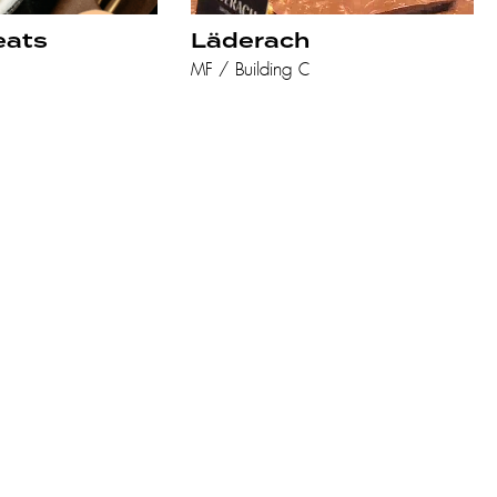
eats
Läderach
MF / Building C