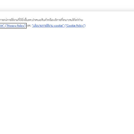
ณ์การใช้งานที่ดียิ่งขึ้นและนำเสนอสินค้าหรือบริการที่เหมาะสมให้แก่ท่าน
ล” (“Privacy Policy”)
และ
“นโยบายการใช้งาน cookie” (“Cookie Policy”)
LITIES
PLATINUM CARD
M CARD
GIFT VOUCHER
M CHAT & SHOP
CALL TO ORDER
© 2025 The Mall Group. All rights rese