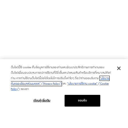
เว็บไซต์นี้ใช้ cookie เก็บข้อมูลการใช้งานของท่านและพัฒนาประสิทธิภาพการทำงานของ
เว็บไซต์เพื่อมอบประสบการณ์การใช้งานที่ดียิ่งขึ้นและนำเสนอสินค้าหรือบริการที่เหมาะสมให้แก่
ท่าน หากท่านใช้งานเว็บไซต์นี้ต่อไปโดยไม่มีการปรับตั้งค่าใดๆ ถือว่าท่านยอมรับตาม
“นโยบาย
คุ้มครองข้อมูลส่วนบุคคล” (“Privacy Policy”)
และ
“นโยบายการใช้งาน cookie” (“Cookie
Policy”)
ของเรา
เรียนรู้เพิ่มเติม
ยอมรับ