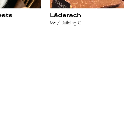
eats
Läderach
MF / Building C