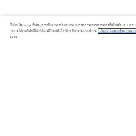
เว็บไซต์นี้ใช้ cookie เก็บข้อมูลการใช้งานของท่านและพัฒนาประสิทธิภาพการทำงานของเว็บไซต์เพื่อมอบประสบการ
หากท่านใช้งานเว็บไซต์นี้ต่อไปโดยไม่มีการปรับตั้งค่าใดๆ ถือว่าท่านยอมรับตาม
“นโยบายคุ้มครองข้อมูลส่วนบุคค
ของเรา
PROMOTION
SERVICE & FACI
HAPPENING
TOURIST
FASHION CAPITAL
DIRECTORY
BEAUTY & WELLNESS
CONTACT US
LIFESTYLE & LIVING
ABOUT US
DINING & GOURMET MARKET
FAQ
CONTRACTORS PRIVACY POLICY
PRIVACY POLICY
COOKIE SETTING