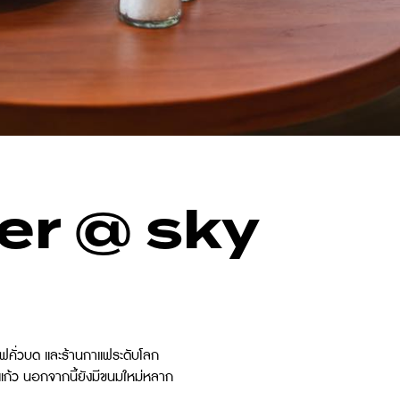
er @ sky
าแฟคั่วบด และร้านกาแฟระดับโลก
แก้ว นอกจากนี้ยังมีขนมใหม่หลาก