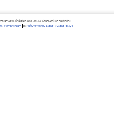
ณ์การใช้งานที่ดียิ่งขึ้นและนำเสนอสินค้าหรือบริการที่เหมาะสมให้แก่ท่าน
ล” (“Privacy Policy”)
และ
“นโยบายการใช้งาน cookie” (“Cookie Policy”)
LITIES
PLATINUM CARD
M CARD
GIFT VOUCHER
M CHAT & SHOP
CALL TO ORDER
© 2025 The Mall Group. All rights rese