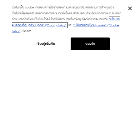
เว็บไซต์นี้ใช้ cookie เก็บข้อมูลการใช้งานของท่านและพัฒนาประสิทธิภาพการทำงานของ
เว็บไซต์เพื่อมอบประสบการณ์การใช้งานที่ดียิ่งขึ้นและนำเสนอสินค้าหรือบริการที่เหมาะสมให้แก่
ท่าน หากท่านใช้งานเว็บไซต์นี้ต่อไปโดยไม่มีการปรับตั้งค่าใดๆ ถือว่าท่านยอมรับตาม
“นโยบาย
คุ้มครองข้อมูลส่วนบุคคล” (“Privacy Policy”)
และ
“นโยบายการใช้งาน cookie” (“Cookie
Policy”)
ของเรา
เรียนรู้เพิ่มเติม
ยอมรับ
PROMOTION
SERVICE & FACILITIES
HAPPENING
TOURIST
FASHION CAPITAL
DIRECTORY
BEAUTY & WELLNESS
CONTACT US
LIFESTYLE & LIVING
ABOUT US
DINING & GOURMET
FAQ
MARKET
PLATINUM CARD
M CARD
GIFT VOUCHER