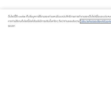
เว็บไซต์นี้ใช้ cookie เก็บข้อมูลการใช้งานของท่านและพัฒนาประสิทธิภาพการทำงานของเว็บไซต์เพื่อมอบประสบการ
หากท่านใช้งานเว็บไซต์นี้ต่อไปโดยไม่มีการปรับตั้งค่าใดๆ ถือว่าท่านยอมรับตาม
“นโยบายคุ้มครองข้อมูลส่วนบุคค
ของเรา
PROMOTION
SERVICE & FACI
HAPPENING
TOURIST
FASHION CAPITAL
DIRECTORY
BEAUTY & WELLNESS
CONTACT US
LIFESTYLE & LIVING
ABOUT US
DINING & GOURMET MARKET
FAQ
CONTRACTORS PRIVACY POLICY
PRIVACY POLICY
COOKIE SETTING