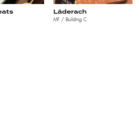
eats
Läderach
MF / Building C