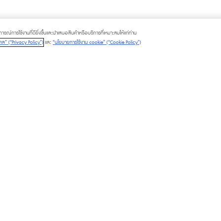
ณ์การใช้งานที่ดียิ่งขึ้นและนำเสนอสินค้าหรือบริการที่เหมาะสมให้แก่ท่าน
ล” (“Privacy Policy”)
และ
“นโยบายการใช้งาน cookie” (“Cookie Policy”)
LITIES
PLATINUM CARD
M CARD
GIFT VOUCHER
M CHAT & SHOP
CALL TO ORDER
© 2025 The Mall Group. All rights rese