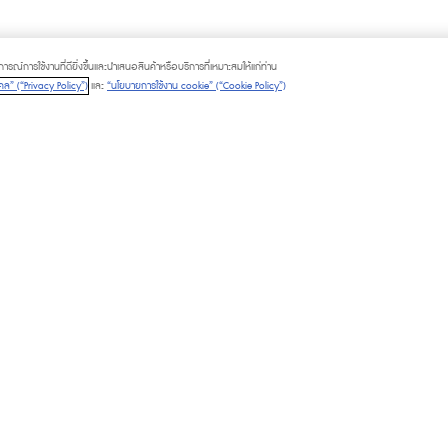
ณ์การใช้งานที่ดียิ่งขึ้นและนำเสนอสินค้าหรือบริการที่เหมาะสมให้แก่ท่าน
ล” (“Privacy Policy”)
และ
“นโยบายการใช้งาน cookie” (“Cookie Policy”)
LITIES
PLATINUM CARD
M CARD
GIFT VOUCHER
M CHAT & SHOP
CALL TO ORDER
© 2025 The Mall Group. All rights rese