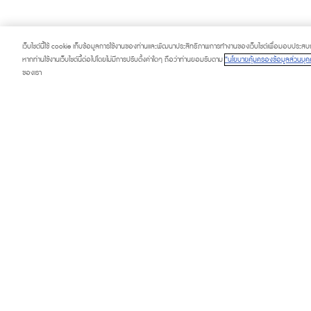
เว็บไซต์นี้ใช้ cookie เก็บข้อมูลการใช้งานของท่านและพัฒนาประสิทธิภาพการทำงานของเว็บไซต์เพื่อมอบประสบการ
หากท่านใช้งานเว็บไซต์นี้ต่อไปโดยไม่มีการปรับตั้งค่าใดๆ ถือว่าท่านยอมรับตาม
“นโยบายคุ้มครองข้อมูลส่วนบุคค
ของเรา
PROMOTION
SERVICE & FACI
HAPPENING
TOURIST
FASHION CAPITAL
DIRECTORY
BEAUTY & WELLNESS
CONTACT US
LIFESTYLE & LIVING
ABOUT US
DINING & GOURMET MARKET
FAQ
CONTRACTORS PRIVACY POLICY
PRIVACY POLICY
COOKIE SETTING