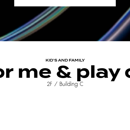
KID’S AND FAMILY
or me & play 
2F / Building C