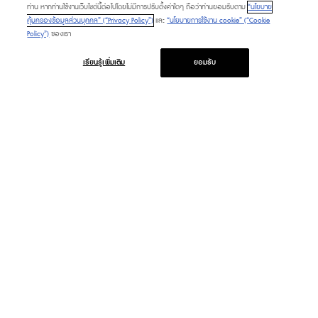
ท่าน หากท่านใช้งานเว็บไซต์นี้ต่อไปโดยไม่มีการปรับตั้งค่าใดๆ ถือว่าท่านยอมรับตาม
“นโยบาย
คุ้มครองข้อมูลส่วนบุคคล” (“Privacy Policy”)
และ
“นโยบายการใช้งาน cookie” (“Cookie
Policy”)
ของเรา
เรียนรู้เพิ่มเติม
ยอมรับ
PROMOTION
SERVICE & FACILITIES
HAPPENING
TOURIST
FASHION CAPITAL
DIRECTORY
BEAUTY & WELLNESS
CONTACT US
LIFESTYLE & LIVING
ABOUT US
DINING & GOURMET
FAQ
MARKET
PLATINUM CARD
M CARD
GIFT VOUCHER
M CHAT & SHOP
CALL TO ORDER