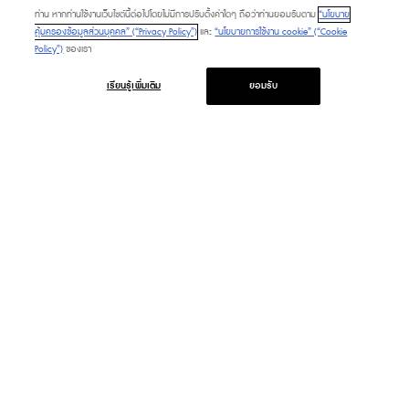
ท่าน หากท่านใช้งานเว็บไซต์นี้ต่อไปโดยไม่มีการปรับตั้งค่าใดๆ ถือว่าท่านยอมรับตาม
“นโยบาย
คุ้มครองข้อมูลส่วนบุคคล” (“Privacy Policy”)
และ
“นโยบายการใช้งาน cookie” (“Cookie
Policy”)
ของเรา
เรียนรู้เพิ่มเติม
ยอมรับ
PROMOTION
SERVICE & FACILITIES
HAPPENING
TOURIST
FASHION CAPITAL
DIRECTORY
BEAUTY & WELLNESS
CONTACT US
LIFESTYLE & LIVING
ABOUT US
DINING & GOURMET
FAQ
MARKET
PLATINUM CARD
M CARD
GIFT VOUCHER
M CHAT & SHOP
CALL TO ORDER