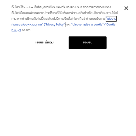
เว็บไซต์นี้ใช้ cookie เก็บข้อมูลการใช้งานของท่านและพัฒนาประสิทธิภาพการทำงานของ
เว็บไซต์เพื่อมอบประสบการณ์การใช้งานที่ดียิ่งขึ้นและนำเสนอสินค้าหรือบริการที่เหมาะสมให้แก่
ท่าน หากท่านใช้งานเว็บไซต์นี้ต่อไปโดยไม่มีการปรับตั้งค่าใดๆ ถือว่าท่านยอมรับตาม
“นโยบาย
คุ้มครองข้อมูลส่วนบุคคล” (“Privacy Policy”)
และ
“นโยบายการใช้งาน cookie” (“Cookie
Policy”)
ของเรา
เรียนรู้เพิ่มเติม
ยอมรับ
PROMOTION
SERVICE & FACILITIES
HAPPENING
TOURIST
FASHION CAPITAL
DIRECTORY
BEAUTY & WELLNESS
CONTACT US
LIFESTYLE & LIVING
ABOUT US
DINING & GOURMET
FAQ
MARKET
PLATINUM CARD
M CARD
GIFT VOUCHER