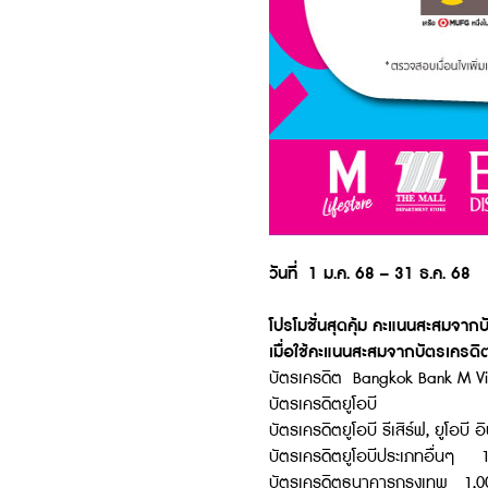
วันที่ 1 ม.ค. 68 – 31 ธ.ค. 68
โปรโมชั่นสุดคุ้ม คะแนนสะสมจาก
เมื่อใช้คะแนนสะสมจากบัตรเครดิ
บัตรเครดิต Bangkok Bank M V
บัตรเครดิตยูโอบี
บัตรเครดิตยูโอบี รีเสิร์ฟ, ยูโอ
บัตรเครดิตยูโอบีประเภทอื่นๆ 1
บัตรเครดิตธนาคารกรุงเทพ 1,00