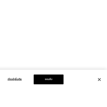
เรียนรู้เพิ่มเติม
ยอมรับ