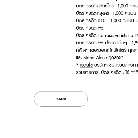
บัตรเครดิตกสิกรไทย 1,000 คะแน
บัตรเครดิตกรุงศรี 1,000 คะแนน 
บัตรเครดิต KTC 1,000 คะแนน แล
บัตรเครดิต ttb
บัตรเครดิต ttb reserve infinit
บัตรเครดิต ttb ประเภทอื่นๆ 1,
ที่ห้างฯ เดอะมอลล์ไลฟ์สโตร์ ทุกส
และ Stand Alone ทุกสาขา
*
เงื่อนไข
บริษัทฯ ขอสงวนสิทธิ์การ
ร่วมรายการ, บัตรเครดิต : ใช้เท่า
BACK