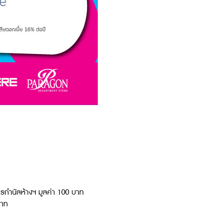
ัตรกำนัลห้างฯ มูลค่า 100 บาท
บาท