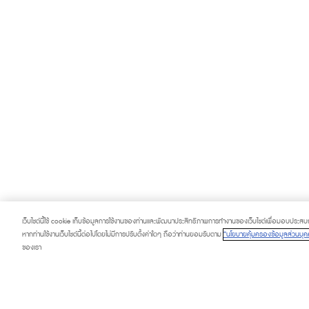
เว็บไซต์นี้ใช้ cookie เก็บข้อมูลการใช้งานของท่านและพัฒนาประสิทธิภาพการทำงานของเว็บไซต์เพื่อมอบประสบการ
หากท่านใช้งานเว็บไซต์นี้ต่อไปโดยไม่มีการปรับตั้งค่าใดๆ ถือว่าท่านยอมรับตาม
“นโยบายคุ้มครองข้อมูลส่วนบุคค
ของเรา