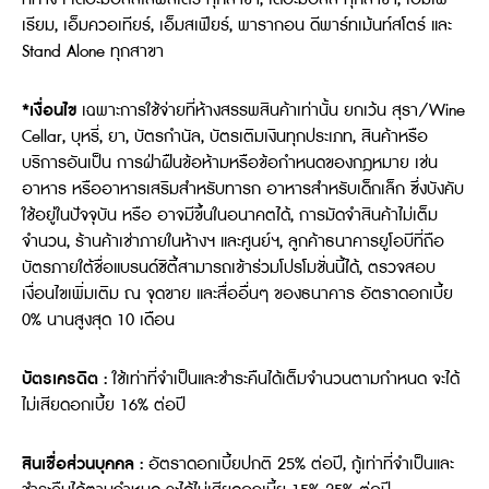
เรียม, เอ็มควอเทียร์, เอ็มสเฟียร์, พารากอน ดีพาร์ทเม้นท์สโตร์ และ
Stand Alone ทุกสาขา
*เงื่อนไข
เฉพาะการใช้จ่ายที่ห้างสรรพสินค้าเท่านั้น ยกเว้น สุรา/Wine
Cellar, บุหรี่, ยา, บัตรกำนัล, บัตรเติมเงินทุกประเภท, สินค้าหรือ
บริการอันเป็น การฝ่าฝืนข้อห้ามหรือข้อกำหนดของกฎหมาย เช่น
อาหาร หรืออาหารเสริมสำหรับทารก อาหารสำหรับเด็กเล็ก ซึ่งบังคับ
ใช้อยู่ในปัจจุบัน หรือ อาจมีขึ้นในอนาคตได้, การมัดจำสินค้าไม่เต็ม
จำนวน, ร้านค้าเช่าภายในห้างฯ และศูนย์ฯ, ลูกค้าธนาคารยูโอบีที่ถือ
บัตรภายใต้ชื่อแบรนด์ซิตี้สามารถเข้าร่วมโปรโมชั่นนี้ได้, ตรวจสอบ
เงื่อนไขเพิ่มเติม ณ จุดขาย และสื่ออื่นๆ ของธนาคาร อัตราดอกเบี้ย
0% นานสูงสุด 10 เดือน
บัตรเครดิต
:
ใช้เท่าที่จำเป็นและชำระคืนได้เต็มจำนวนตามกำหนด จะได้
ไม่เสียดอกเบี้ย 16% ต่อปี
สินเชื่อส่วนบุคคล :
อัตราดอกเบี้ยปกติ 25% ต่อปี, กู้เท่าที่จำเป็นและ