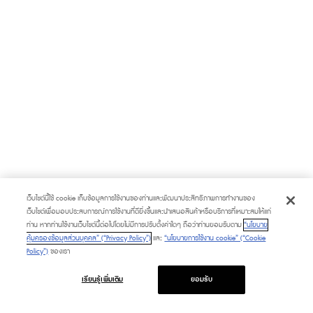
เว็บไซต์นี้ใช้ cookie เก็บข้อมูลการใช้งานของท่านและพัฒนาประสิทธิภาพการทำงานของ
เว็บไซต์เพื่อมอบประสบการณ์การใช้งานที่ดียิ่งขึ้นและนำเสนอสินค้าหรือบริการที่เหมาะสมให้แก่
ท่าน หากท่านใช้งานเว็บไซต์นี้ต่อไปโดยไม่มีการปรับตั้งค่าใดๆ ถือว่าท่านยอมรับตาม
“นโยบาย
คุ้มครองข้อมูลส่วนบุคคล” (“Privacy Policy”)
และ
“นโยบายการใช้งาน cookie” (“Cookie
Policy”)
ของเรา
เรียนรู้เพิ่มเติม
ยอมรับ